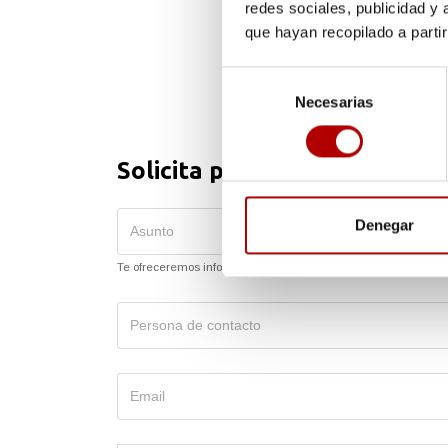
redes sociales, publicidad y
que hayan recopilado a parti
Selección
Necesarias
de
consentimiento
Solicita presupuesto o más 
Denegar
Te ofreceremos información sobre este asunto en concreto.