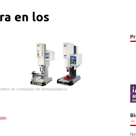
ra en los
Pr
rtos en soldadura de termoplásticos
Bl
ción
No