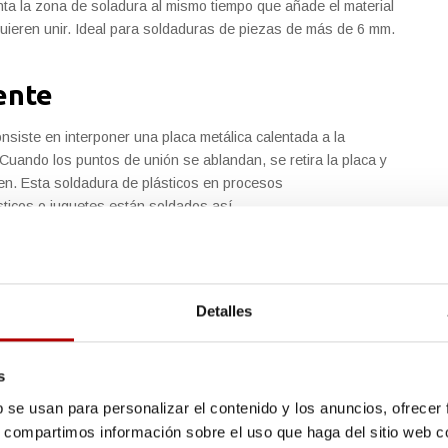
nta la zona de soladura al mismo tiempo que añade el material
quieren unir. Ideal para soldaduras de piezas de más de 6 mm.
ente
siste en interponer una placa metálica calentada a la
Cuando los puntos de unión se ablandan, se retira la placa y
en. Esta soldadura de plásticos en procesos
icos o juguetes están soldados así.
caliente
 o gas caliente, con ella se ablanda barras de material para
Detalles
e plástico
.
o
s
contacto se le aplica ondas de ultrasonido que calientan los
b se usan para personalizar el contenido y los anuncios, ofrecer
a piezas de unión de escasos centímetros, como catadióptricos.
s, compartimos información sobre el uso que haga del sitio web 