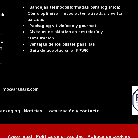
Bandejas termoconformadas para logística:
Cómo optimizar líneas automatizadas y evitar
ado
paradas
Packaging vitivinícola y gourmet
Alvéolos de plástico en hostelería y
a
restauración
da
Ventajas de los blíster pastillas
ón
Guía de adaptación al PPWR
.
info@arapack.com
packaging
Noticias
Localización y contacto
Aviso legal
Política de privacidad
Política de cookies