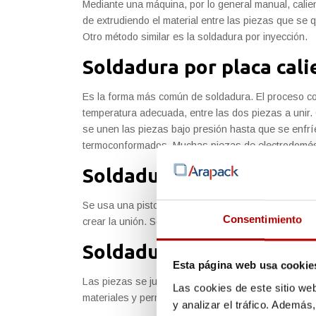
Mediante una máquina, por lo general manual, calie
de extrudiendo el material entre las piezas que se 
Otro método similar es la soldadura por inyección.
Soldadura por placa cali
Es la forma más común de soldadura. El proceso con
temperatura adecuada, entre las dos piezas a unir. 
se unen las piezas bajo presión hasta que se enfrí
termoconformados. Muchas piezas de electrodomést
Soldadura de gas o aire 
Se usa una pistola de soldadura que desprende aire
Consentimiento
crear la unión. Se usa en la reparación de
piezas d
Soldadura de ultrasonid
Esta página web usa cookie
Las piezas se juntan bajo presión. A los puntos de 
Las cookies de este sitio we
materiales y permiten la unión. Esta limitado solo 
y analizar el tráfico. Ademá