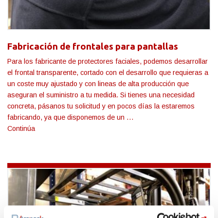
Fabricación de frontales para pantallas
Para los fabricante de protectores faciales, podemos desarrollar
el frontal transparente, cortado con el desarrollo que requieras a
un coste muy ajustado y con lineas de alta producción que
aseguran el suministro a tu medida. Si tienes una necesidad
concreta, pásanos tu solicitud y en pocos días la estaremos
fabricando, ya que disponemos de un …
Continúa