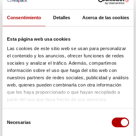
Consentimiento
Detalles
Acerca de las cookies
Esta página web usa cookies
Las cookies de este sitio web se usan para personalizar
el contenido y los anuncios, ofrecer funciones de redes
sociales y analizar el tráfico. Además, compartimos
información sobre el uso que haga del sitio web con
Pantalla de protección frontal
nuestros partners de redes sociales, publicidad y análisis
Nuestra pantalla protectora, es totalmente transparente y sin
web, quienes pueden combinarla con otra información
armadura, lo que elimina molestias por peso (tan solo pesa 7
que les haya proporcionado o que hayan recopilado a
grs.) y aumenta el campo de visión disponible. Es ajustable tanto
partir del uso que haya hecho de sus servicios.
al diámetro de la frente como a la parte posterior de la cabeza
para una mayor comodidad y ajuste. También dispone de una
Selección
sujeción inferior …
Necesarias
de
Continúa
consentimiento