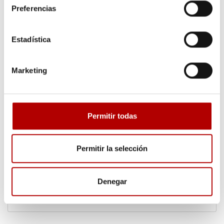
Preferencias
Estadística
Marketing
Solicita presupuesto o más
Permitir todas
información
Permitir la selección
Te ofreceremos información sobre este asunto en concreto.
Denegar