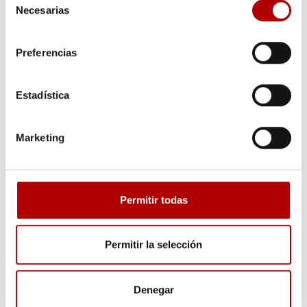
Necesarias
de
consentimiento
Preferencias
Estadística
Mediante el envío del formulario acepto el
aviso legal
y la
política de privacidad
de datos.
Marketing
Permitir todas
Permitir la selección
(+34) 976 479 064
Denegar