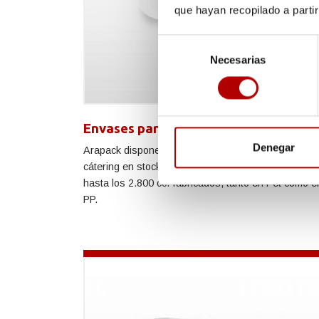
que hayan recopilado a parti
Selección
Necesarias
de
consentimiento
Envases para cátering
Denegar
Arapack dispone de un catálogo de envases para
cátering en stock, que van desde tan solo 150 cc.
hasta los 2.800 cc. fabricados, tanto en Pet como e
PP.