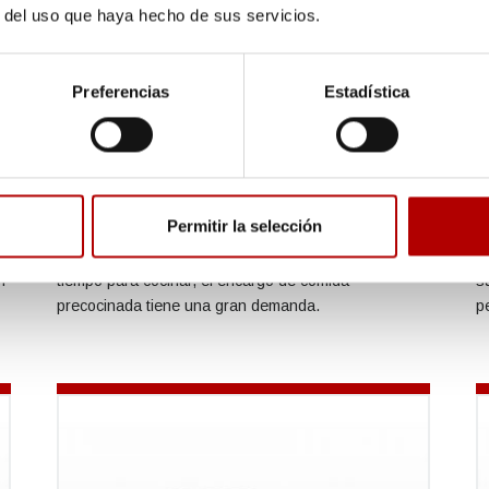
r del uso que haya hecho de sus servicios.
Preferencias
Estadística
Envases de comida para llevar
E
Permitir la selección
Dado que hoy en día los horarios de trabajo y la
L
forma de vida impiden a muchas personas tener
e
n
tiempo para cocinar, el encargo de comida
s
precocinada tiene una gran demanda.
p