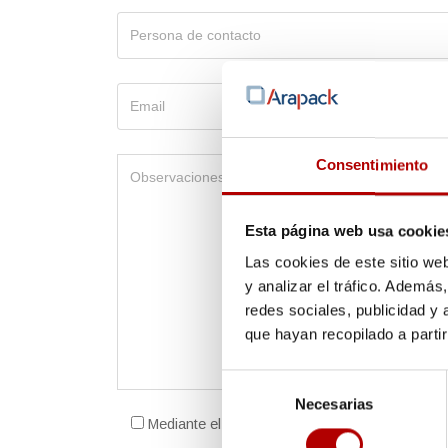
Consentimiento
Esta página web usa cookie
Las cookies de este sitio we
y analizar el tráfico. Ademá
redes sociales, publicidad y
que hayan recopilado a parti
Selección
Necesarias
de
Mediante el envío del formulario acepto el
avis
consentimiento