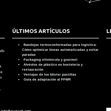
ÚLTIMOS ARTÍCULOS
L
Bandejas termoconformadas para logística:
Cómo optimizar líneas automatizadas y evitar
ado
paradas
Packaging vitivinícola y gourmet
Alvéolos de plástico en hostelería y
a
restauración
da
Ventajas de los blíster pastillas
ón
Guía de adaptación al PPWR
.
info@arapack.com