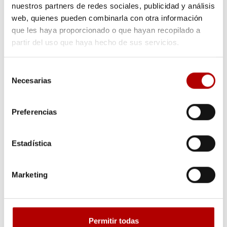
nuestros partners de redes sociales, publicidad y análisis
web, quienes pueden combinarla con otra información
que les haya proporcionado o que hayan recopilado a
partir del uso que haya hecho de sus servicios.
Separadores y protectores
Cuando buscamos un
envases de plástico
no todos los
Selección
productos requieren lo mismo y hemos de optimizar materiales.
Necesarias
de
Cuando un packaging de tipo sobre/carpeta es suficiente, quizá
consentimiento
un separador donde colocar el producto es imprescindible.
Preferencias
Estadística
Marketing
Permitir todas