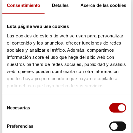
Consentimiento
Detalles
Acerca de las cookies
Ver productos
Esta página web usa cookies
Las cookies de este sitio web se usan para personalizar
el contenido y los anuncios, ofrecer funciones de redes
sociales y analizar el tráfico. Además, compartimos
información sobre el uso que haga del sitio web con
nuestros partners de redes sociales, publicidad y análisis
web, quienes pueden combinarla con otra información
que les haya proporcionado o que hayan recopilado a
partir del uso que haya hecho de sus servicios.
Selección
Necesarias
de
consentimiento
Automoción
Preferencias