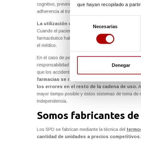
cognitivo, previniendo las intoxicaciones por exce
que hayan recopilado a parti
adherencia al tratamiento.
Selección
La utilización de sistemas personalizados de
Necesarias
de
Cuando el paciente regresa a su domicilio, puede c
consentimiento
farmacéutico habitualmente el que distribuye las m
el médico.
En el caso de personas mayores en residencias o at
responsabilidad en la adecuada toma de medicinas 
Denegar
que los accidentes u olvidos en la toma de la med
farmacias se responsabilicen de la preparac
los errores en el resto de la cadena de uso.
A
mayor tiempo posible y estos sistemas de toma de
independencia.
Somos fabricantes de
Los SPD se fabrican mediante la técnica del
termo
cantidad de unidades a precios competitivos
.