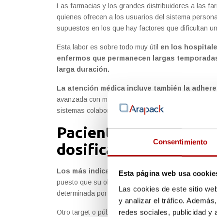
Las farmacias y los grandes distribuidores a las fa
quienes ofrecen a los usuarios del sistema persona
supuestos en los que hay factores que dificultan un
Esta labor es sobre todo muy útil
en los hospital
enfermos que permanecen largas temporadas y
larga duración.
La atención médica incluye también la adhere
avanzada con múltiples medicaciones necesitan ser
sistemas colaboran.
Pacientes destinatari
Consentimiento
dosificación personal
Los más indicados son los pacientes de largo
Esta página web usa cookie
puesto que su objetivo y lo que logran es la toma 
Las cookies de este sitio we
determinada por los facultativos.
y analizar el tráfico. Ademá
redes sociales, publicidad y
Otro target o público de destino son
las personas