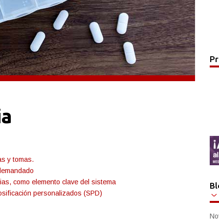
Pr
ia
as y tomas.
 demandado
cias, como elemento clave del sistema
Bl
osificación personalizados (SPD)
No