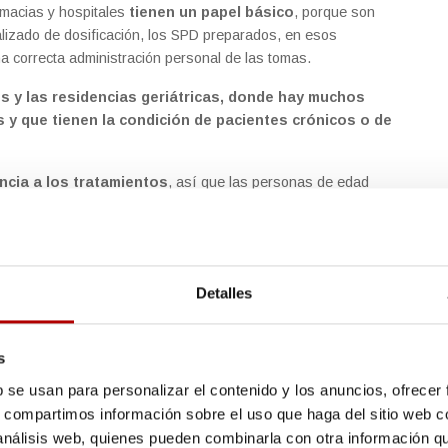
rmacias y hospitales
tienen un papel básico
, porque son
lizado de dosificación, los SPD preparados, en esos
a correcta administración personal de las tomas.
es y las residencias geriátricas, donde hay muchos
 que tienen la condición de pacientes crónicos o de
ncia a los tratamientos
, así que las personas de edad
 ayudados en la ingesta de los medicamentos y estos
os de los sistemas de
Detalles
izados (SPD)
 tratamiento, crónicos, pero cualquiera puede serlo
,
s
adecuada de los medicamentos en el plazo y en la cantidad
b se usan para personalizar el contenido y los anuncios, ofrecer
s, compartimos información sobre el uso que haga del sitio web 
 análisis web, quienes pueden combinarla con otra información q
 de avanzada edad,
que pueden tener algún problema