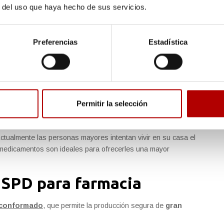
so de tomas o los olvidos, casos ambos que supondrían la no
r del uso que haya hecho de sus servicios.
 dosificación mejora la relación médico-paciente
.
Preferencias
Estadística
ontinuar con su tratamiento de forma autónoma ya que es el
edicinas correspondientes en los tiempos y dosis marcadas por
endidos a domicilio, los cuidadores tienen una gran
y suelen manejar los SPD Farmacia con eficacia, lo que hace
Permitir la selección
icación sean muy excepcionales.
El hecho de que ahora las
ión de los medicamentos mediante los SDP minimiza
ctualmente las personas mayores intentan vivir en su casa el
 medicamentos son ideales para ofrecerles una mayor
 SPD para farmacia
conformado
, que permite la producción segura de
gran