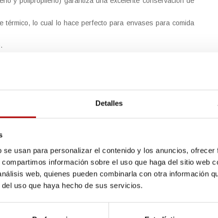
reno y polipropileno) garantiza una excelente conservación de
te térmico, lo cual lo hace perfecto para envases para comida
.
iferentes medidas y tonos para poder adaptarnos a las
tivo de brindar a su producto la mejor envoltura y a usted la
d en lo que a envases de plástico termoconformado se refiere,
ro de teléfono 976 479 064
y le haremos un presupuesto
Detalles
s
b se usan para personalizar el contenido y los anuncios, ofrecer
s, compartimos información sobre el uso que haga del sitio web 
 análisis web, quienes pueden combinarla con otra información q
r del uso que haya hecho de sus servicios.
información