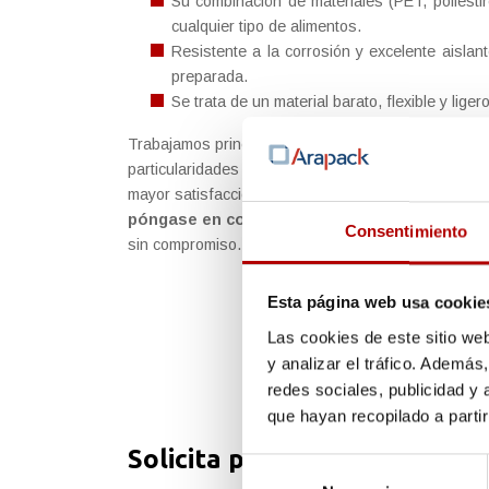
Su combinación de materiales (PET, poliesti
cualquier tipo de alimentos.
Resistente a la corrosión y excelente aislan
preparada.
Se trata de un material barato, flexible y ligero
Trabajamos principalmente con PVC, PET y PS en d
particularidades de su proyecto, siempre con el obje
mayor satisfacción. Si tiene algún tipo de necesida
póngase en contacto con nosotros en el núme
Consentimiento
sin compromiso.
Esta página web usa cookie
Las cookies de este sitio we
y analizar el tráfico. Ademá
redes sociales, publicidad y
que hayan recopilado a parti
Solicita presupuesto o más 
Selección