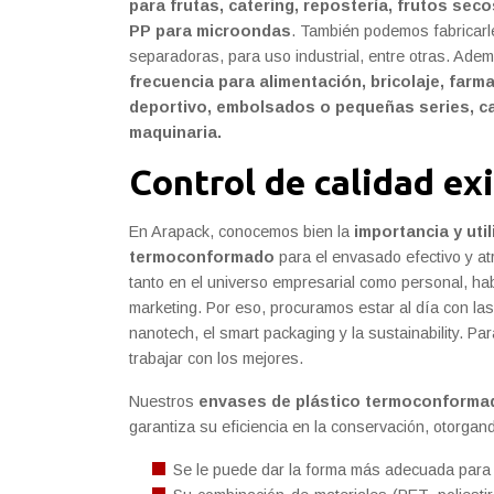
para frutas, catering, repostería, frutos sec
PP para microondas
. También podemos fabricar
separadoras, para uso industrial, entre otras. Ade
frecuencia para alimentación, bricolaje, farm
deportivo, embolsados o pequeñas series, caj
maquinaria.
Control de calidad ex
En Arapack, conocemos bien la
importancia y uti
termoconformado
para el envasado efectivo y atr
tanto en el universo empresarial como personal, h
marketing. Por eso, procuramos estar al día con l
nanotech, el smart packaging y la sustainability. Pa
trabajar con los mejores.
Nuestros
envases de plástico termoconforma
garantiza su eficiencia en la conservación, otorgan
Se le puede dar la forma más adecuada para 