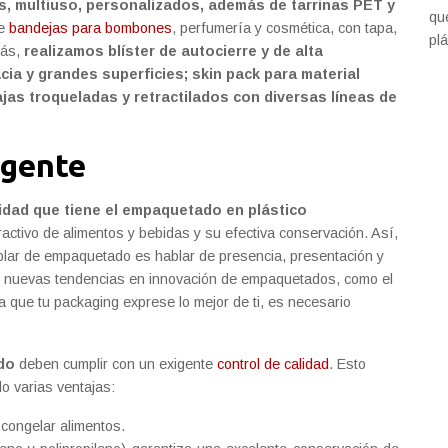
os, multiuso, personalizados, además de tarrinas PET y
qu
le
bandejas para bombones
, perfumería y cosmética, con tapa,
plá
más,
realizamos blíster de autocierre y de alta
acia y grandes superficies; skin pack para material
as troqueladas y retractilados con diversas líneas de
igente
lidad que tiene el empaquetado en plástico
activo de alimentos y bebidas y su efectiva conservación. Así,
ablar de empaquetado es hablar de presencia, presentación y
as nuevas tendencias en innovación de empaquetados, como el
ra que tu packaging exprese lo mejor de ti, es necesario
do
deben cumplir con un exigente
control de calidad
. Esto
do varias ventajas:
congelar alimentos.