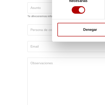
Necesarias
de
consentimiento
Te ofreceremos información sobre este asunto en concreto.
Denegar