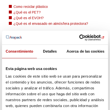
Como reciclar plástico
¿Qué es el PET?
¿Qué es el EVOH?
¿Qué es el envasado en atmósfera protectora?
Consentimiento
Detalles
Acerca de las cookies
Blog de Arapack sobre envases y packaging
Esta página web usa cookies
Novedades, materiales, productos y noticias de todo lo que
envuelve al mundo del packaging con envases plásticos.
Las cookies de este sitio web se usan para personalizar
el contenido y los anuncios, ofrecer funciones de redes
sociales y analizar el tráfico. Además, compartimos
información sobre el uso que haga del sitio web con
nuestros partners de redes sociales, publicidad y análisis
web, quienes pueden combinarla con otra información