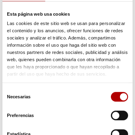
Como reciclar plástico
¿Qué es el PET?
Esta página web usa cookies
¿Qué es el EVOH?
Las cookies de este sitio web se usan para personalizar
¿Qué es el envasado en atmósfera protectora?
el contenido y los anuncios, ofrecer funciones de redes
sociales y analizar el tráfico. Además, compartimos
información sobre el uso que haga del sitio web con
nuestros partners de redes sociales, publicidad y análisis
web, quienes pueden combinarla con otra información
que les haya proporcionado o que hayan recopilado a
Blog de Arapack sobre envases y packaging
partir del uso que haya hecho de sus servicios.
Novedades, materiales, productos y noticias de todo lo que
envuelve al mundo del packaging con envases plásticos.
Selección
Necesarias
de
consentimiento
Preferencias
Estadística