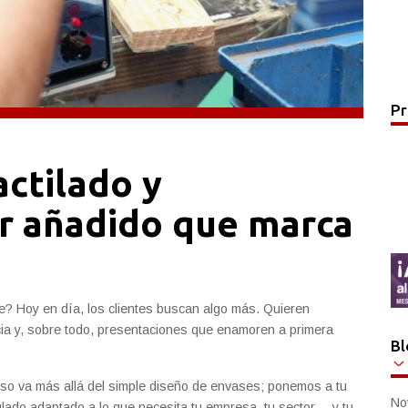
Pr
actilado y
r añadido que marca
te? Hoy en día, los clientes buscan algo más. Quieren
cia y, sobre todo, presentaciones que enamoren a primera
Bl
so va más allá del simple diseño de envases; ponemos a tu
No
pulado adaptado a lo que necesita tu empresa, tu sector… y tu