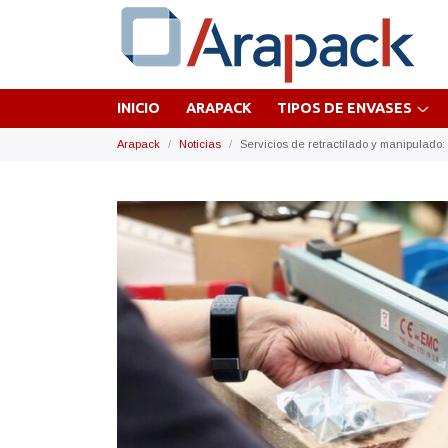
INICIO
ARAPACK
TIPOS DE ENVASES
Arapack
Noticias
Servicios de retractilado y manipulado