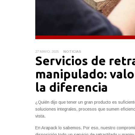
27 MAYO, 2025
NOTICIAS
Servicios de retr
manipulado: valo
la diferencia
¿Quién dijo que tener un gran producto es suficien
soluciones integrales, procesos que sumen eficien
vista.
En Arapack lo sabemos. Por eso, nuestro compromi
disposición todo un servicio de retractilado y mani