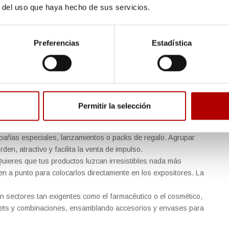
r del uso que haya hecho de sus servicios.
pueden beneficiarse de estos
Preferencias
Estadística
 ganar presencia y funcionalidad gracias al retractilado y
ma. Trabajamos para sectores y necesidades muy diversos,
Permitir la selección
ervación. Echa un vistazo a algunos de los casos más
añas especiales, lanzamientos o packs de regalo. Agrupar
den, atractivo y facilita la venta de impulso.
uieres que tus productos luzcan irresistibles nada más
onen a punto para colocarlos directamente en los expositores. La
n sectores tan exigentes como el farmacéutico o el cosmético,
sets y combinaciones, ensamblando accesorios y envases para