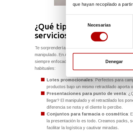
que hayan recopilado a parti
Selección
¿Qué tipos de productos 
Necesarias
de
consentimiento
servicios?
Te sorprendería la cantidad de productos que pueden
manipulado. En Arapack, la versatilidad es la nor
Denegar
siempre enfocados en la mejor presentación y cons
habituales:
Lotes promocionales
:
Perfectos para camp
productos bajo un mismo retractilado aporta or
Presentaciones para punto de venta
:
¿Q
llegar? El manipulado y el retractilado los p
diferencia se nota y el cliente lo percibe.
Conjuntos para farmacia o cosmética
:
E
la presentación lo es todo. Creamos packs, 
facilitar la logística
y cautivar miradas.