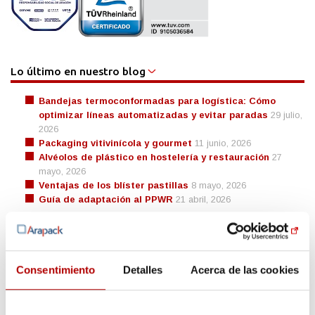
Lo último en nuestro blog
Bandejas termoconformadas para logística: Cómo
optimizar líneas automatizadas y evitar paradas
29 julio,
2026
Packaging vitivinícola y gourmet
11 junio, 2026
Alvéolos de plástico en hostelería y restauración
27
mayo, 2026
Ventajas de los blíster pastillas
8 mayo, 2026
Guía de adaptación al PPWR
21 abril, 2026
Preguntas frecuentes
Como reciclar plástico
Consentimiento
Detalles
Acerca de las cookies
¿Qué es el PET?
¿Qué es el EVOH?