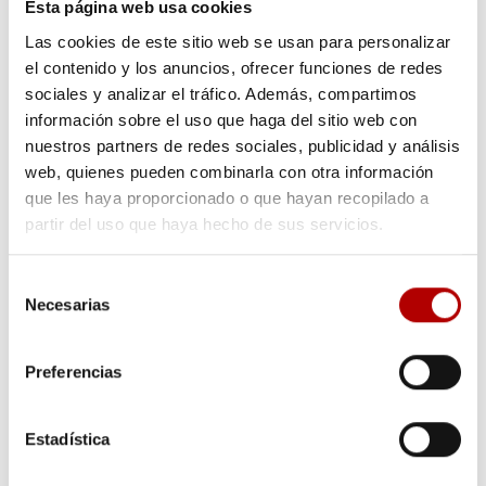
¿Qué es el envasado en atmósfera protectora?
Esta página web usa cookies
Las cookies de este sitio web se usan para personalizar
el contenido y los anuncios, ofrecer funciones de redes
sociales y analizar el tráfico. Además, compartimos
información sobre el uso que haga del sitio web con
nuestros partners de redes sociales, publicidad y análisis
Blog de Arapack sobre envases y packaging
web, quienes pueden combinarla con otra información
que les haya proporcionado o que hayan recopilado a
Novedades, materiales, productos y noticias de todo lo que
partir del uso que haya hecho de sus servicios.
envuelve al mundo del packaging con envases plásticos.
Selección
Necesarias
de
consentimiento
Preferencias
Estadística
Solicita presupuesto o más