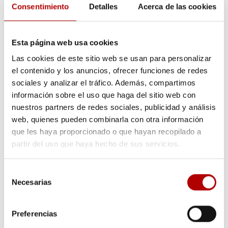
Consentimiento
Detalles
Acerca de las cookies
sociedad.
Esta página web usa cookies
Las cookies de este sitio web se usan para personalizar
el contenido y los anuncios, ofrecer funciones de redes
sociales y analizar el tráfico. Además, compartimos
información sobre el uso que haga del sitio web con
nuestros partners de redes sociales, publicidad y análisis
web, quienes pueden combinarla con otra información
Lo último en nuestro blog
que les haya proporcionado o que hayan recopilado a
partir del uso que haya hecho de sus servicios.
Bandejas termoconformadas para logística: Cómo
optimizar líneas automatizadas y evitar paradas
29 julio,
2026
Selección
Packaging vitivinícola y gourmet
11 junio, 2026
Necesarias
de
Alvéolos de plástico en hostelería y restauración
27
consentimiento
mayo, 2026
Ventajas de los blíster pastillas
8 mayo, 2026
Preferencias
Guía de adaptación al PPWR
21 abril, 2026