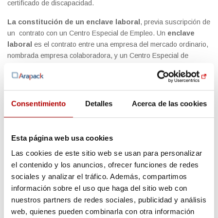
certificado de discapacidad.
La constitución de un enclave laboral
, previa suscripción de
un contrato con un Centro Especial de Empleo. Un
enclave
laboral
es el contrato entre una empresa del mercado ordinario,
nombrada empresa colaboradora, y un Centro Especial de
Empleo para la realización de obras o servicios que guarden
relación directa con la actividad normal de ésta y por la cual un
grupo de personas trabajadoras con diversidad del mismo se
desplacen temporalmente al centro de trabajo de la empresa
Consentimiento
Detalles
Acerca de las cookies
colaboradora.
Esta página web usa cookies
Las cookies de este sitio web se usan para personalizar
el contenido y los anuncios, ofrecer funciones de redes
sociales y analizar el tráfico. Además, compartimos
información sobre el uso que haga del sitio web con
nuestros partners de redes sociales, publicidad y análisis
web, quienes pueden combinarla con otra información