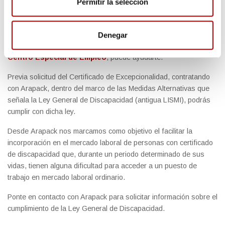
Permitir la selección
Si eres de las empresas que, por alguna razón, no cumple con el
cupo de reserva a favor de las personas con discapacidad que
Denegar
establece la Ley General de Discapacidad,
Arapack, como
Centro Especial de Empleo
, puede ayudarte.
Previa solicitud del Certificado de Excepcionalidad, contratando
con Arapack, dentro del marco de las Medidas Alternativas que
señala la Ley General de Discapacidad (antigua LISMI), podrás
cumplir con dicha ley.
Desde Arapack nos marcamos como objetivo el facilitar la
incorporación en el mercado laboral de personas con certificado
de discapacidad que, durante un periodo determinado de sus
vidas, tienen alguna dificultad para acceder a un puesto de
trabajo en mercado laboral ordinario.
Ponte en contacto con Arapack para solicitar información sobre el
cumplimiento de la Ley General de Discapacidad.