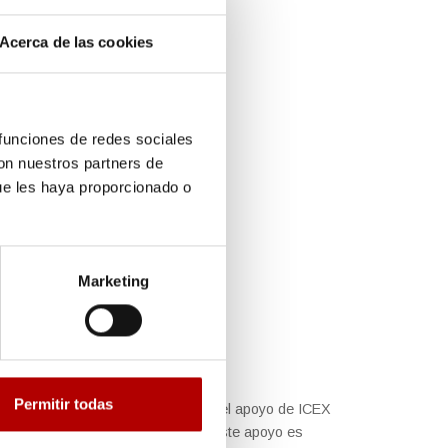
Acerca de las cookies
 funciones de redes sociales
con nuestros partners de
ue les haya proporcionado o
Marketing
Permitir todas
rograma ICEX Next, ha contado con el apoyo de ICEX
do europeo FEDER. La finalidad de este apoyo es