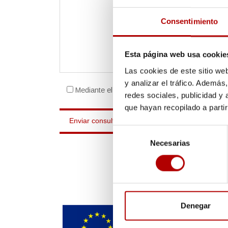
Consentimiento
Esta página web usa cookie
Las cookies de este sitio we
y analizar el tráfico. Ademá
Mediante el envío del formulario acepto el
avis
redes sociales, publicidad y
que hayan recopilado a parti
Selección
Necesarias
de
consentimiento
Denegar
FONDO EUROPEO 
REGIONAL