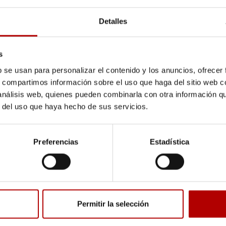
Detalles
s
b se usan para personalizar el contenido y los anuncios, ofrecer
s, compartimos información sobre el uso que haga del sitio web 
o legal
y la
política de privacidad
de datos.
 análisis web, quienes pueden combinarla con otra información q
r del uso que haya hecho de sus servicios.
Preferencias
Estadística
Permitir la selección
DE DESARROLLO
Arapack, SL. en el marco del P
y con la cofinanciación del fon