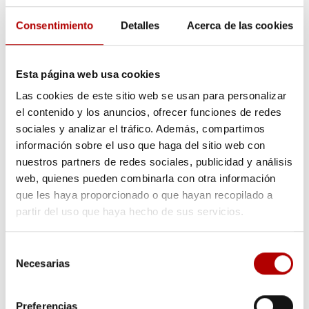
plástico.
Tecnología de vanguardia
Empleamos sistemas de
Consentimiento
Detalles
Acerca de las cookies
descontaminación
que aseguran la pureza y calidad del
rPET. Además, incorporamos controles de temperatura y
circuitos cerrados de agua para garantizar la eficiencia
Esta página web usa cookies
energética y la reducción de emisiones.
Las cookies de este sitio web se usan para personalizar
Colaboración con la cadena de valor
Entendemos
el contenido y los anuncios, ofrecer funciones de redes
que la sostenibilidad depende de, entre otras cosas, la
sociales y analizar el tráfico. Además, compartimos
cooperación entre proveedores, transportistas,
información sobre el uso que haga del sitio web con
distribuidores y, por supuesto, del consumidor final. Por
nuestros partners de redes sociales, publicidad y análisis
ello, fomentamos acuerdos y alianzas que promuevan la
web, quienes pueden combinarla con otra información
recogida selectiva y el reciclaje responsable.
que les haya proporcionado o que hayan recopilado a
Compromiso social
Nuestra labor no termina en la
planta de producción. Organizamos sesiones de
partir del uso que haya hecho de sus servicios.
concienciación, participamos en foros especializados y
mantenemos una comunicación transparente con nuestros
Selección
clientes. Queremos que cada persona sea
parte activa
Necesarias
de
del cambio hacia un mundo con menos residuos.
consentimiento
Preferencias