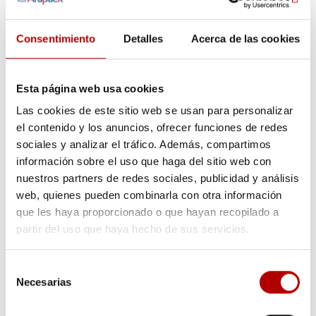
Alvéolos de plástico en hostelería y restauración
27
mayo, 2026
Ventajas de los blíster pastillas
8 mayo, 2026
Consentimiento
Detalles
Acerca de las cookies
Guía de adaptación al PPWR
21 abril, 2026
Preguntas frecuentes
Esta página web usa cookies
Las cookies de este sitio web se usan para personalizar
Como reciclar plástico
el contenido y los anuncios, ofrecer funciones de redes
¿Qué es el PET?
sociales y analizar el tráfico. Además, compartimos
¿Qué es el EVOH?
información sobre el uso que haga del sitio web con
¿Qué es el envasado en atmósfera protectora?
nuestros partners de redes sociales, publicidad y análisis
web, quienes pueden combinarla con otra información
que les haya proporcionado o que hayan recopilado a
partir del uso que haya hecho de sus servicios.
Selección
Blog de Arapack sobre envases y packaging
Necesarias
de
Novedades, materiales, productos y noticias de todo lo que
consentimiento