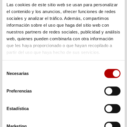
Las cookies de este sitio web se usan para personalizar
el contenido y los anuncios, ofrecer funciones de redes
Lo último en nuestro blog
sociales y analizar el tráfico. Además, compartimos
información sobre el uso que haga del sitio web con
Bandejas termoconformadas para logística: Cómo
nuestros partners de redes sociales, publicidad y análisis
optimizar líneas automatizadas y evitar paradas
29 julio,
web, quienes pueden combinarla con otra información
2026
Packaging vitivinícola y gourmet
11 junio, 2026
que les haya proporcionado o que hayan recopilado a
Alvéolos de plástico en hostelería y restauración
27
partir del uso que haya hecho de sus servicios.
mayo, 2026
Ventajas de los blíster pastillas
8 mayo, 2026
Selección
Guía de adaptación al PPWR
21 abril, 2026
Necesarias
de
consentimiento
Preguntas frecuentes
Preferencias
Como reciclar plástico
¿Qué es el PET?
¿Qué es el EVOH?
Estadística
¿Qué es el envasado en atmósfera protectora?
Marketing