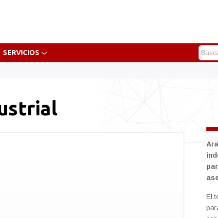
SERVICIOS
ustrial
Ara
ind
par
ase
El 
par