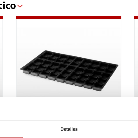
tico
Detalles
Bandejas para joyería
B