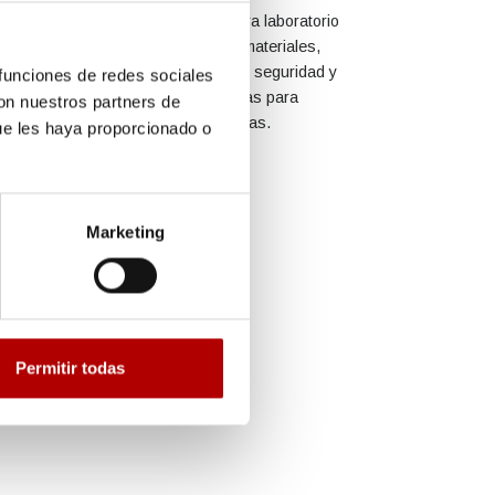
n Arapack producimos bandejas para laboratorio
egún requerimientos en diferentes materiales,
olores y acabados con garantías de seguridad y
 funciones de redes sociales
razabilidad del proceso. Son bandejas para
con nuestros partners de
últiples usos, resistentes y duraderas.
ue les haya proporcionado o
Marketing
Permitir todas