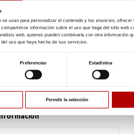
Las joyas deben conservarse con sumo cuidado.
E
s
Las bandejas para joyería suelen alojar los
s
diferentes elementos de forma individualizada y los
c
b se usan para personalizar el contenido y los anuncios, ofrecer
materiales con los que se realizan estas bandejas
t
s, compartimos información sobre el uso que haga del sitio web 
para joyería han de ser sumamente respetuosos y
m
 análisis web, quienes pueden combinarla con otra información q
delicados.
r del uso que haya hecho de sus servicios.
Preferencias
Estadística
Permitir la selección
información