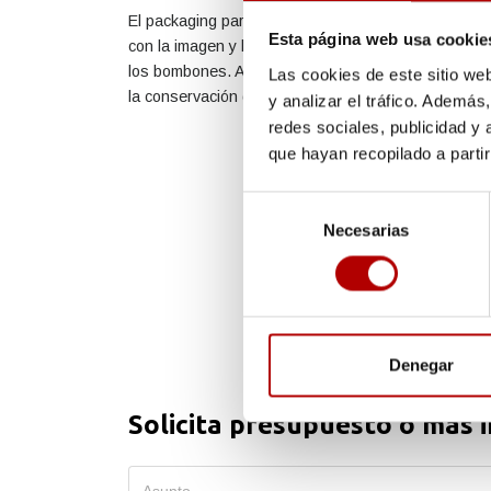
El packaging para bombones, ha de estar alineado
Esta página web usa cookie
con la imagen y lo que que se desea comunicar con
los bombones. Además ha de proteger y ayudar en
Las cookies de este sitio we
la conservación de los bombones.
y analizar el tráfico. Ademá
redes sociales, publicidad y
que hayan recopilado a parti
Selección
Necesarias
de
consentimiento
Denegar
Solicita presupuesto o más 