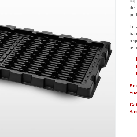
cap
del
pod
Los
ban
req
uso
Sec
Env
Ca
Ban